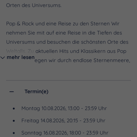
Orten des Universums.
Pop & Rock und eine Reise zu den Sternen Wir
nehmen Sie mit auf eine Reise in die Tiefen des
Universums und besuchen die schönsten Orte des
Weltalls. Zu aktuellen Hits und Klassikern aus Pop
mehr lesen
und Rock fliegen wir durch endlose Sternenmeere,
farbenfrohe kosmische Nebel und zu fremden
Planeten. Weiter geht es mit wilden Flügen durch
Wurmlöcher und Supernova-Explosionen. Und
Termin(e)
dazwischen gibt es immer wieder Zeit um einfach
nur die Sterne genießen. Entspannt zu den
Montag 10.08.2026, 13:00 - 23:59 Uhr
schönsten Orten des Weltalls fliegen Unsere Reise
Freitag 14.08.2026, 20:15 - 23:59 Uhr
beginnt auf der Erde, führt uns durch das
Sonntag 16.08.2026, 18:00 - 23:59 Uhr
Sonnensystem und zeigt atemberaubende