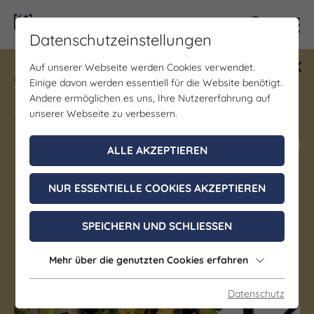
Kontra
Datenschutzeinstellungen
Auf unserer Webseite werden Cookies verwendet.
Gewinne ein Blind Date mit Saale-
Einige davon werden essentiell für die Website benötigt.
Unstrut! Teilnahme vom 1.7. - 18.12.
Andere ermöglichen es uns, Ihre Nutzererfahrung auf
möglich.
unserer Webseite zu verbessern.
Jetzt mitmachen
ALLE AKZEPTIEREN
NUR ESSENTIELLE COOKIES AKZEPTIEREN
Führung/Besichtigung | Wanderung
Stadtführung Bad Sulza
SPEICHERN UND SCHLIESSEN
Event beendet
Mehr über die genutzten Cookies erfahren
Bad Sulza
Datenschutz