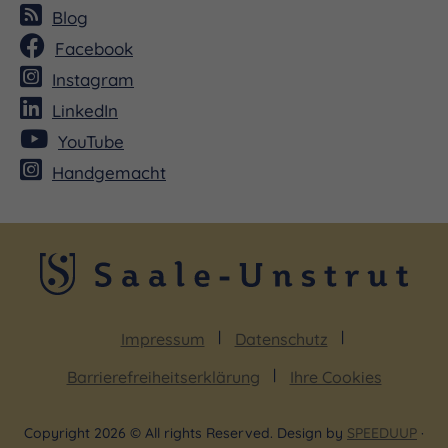
Blog
Facebook
Instagram
Die bekannten Hits u.a. von Peter Maffay bieten
LinkedIn
beste Musical-Unterhaltung für Jungs und
YouTube
Mädchen ab vier Jahren und für alle, die das Kind
Handgemacht
in sich noch einmal zum Leben erwecken wollen.
Impressum
Datenschutz
Barrierefreiheitserklärung
Ihre Cookies
Copyright 2026 © All rights Reserved. Design by
SPEEDUUP
·