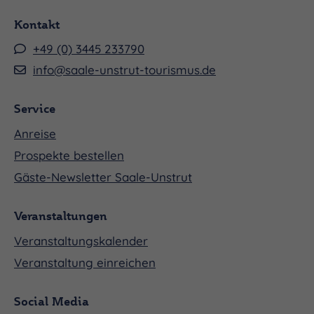
Kontakt
+49 (0) 3445 233790
info@saale-unstrut-tourismus.de
Tabaluga und Lilli ist ein großartiges Live-Familien-
Service
Erlebnis. Mit viel Liebe zum Original werden
Anreise
Tabalugas Abenteuer wiederum in eine
Prospekte bestellen
märchenhafte Musical-Fassung für die ganze
Gäste-Newsletter Saale-Unstrut
Familie verwandelt.
Veranstaltungen
Veranstaltungskalender
Liebevolle Kostüme und innovative Bühnenbilder
Veranstaltung einreichen
erwecken die Welt des kleinen Drachen zum
Social Media
Leben.