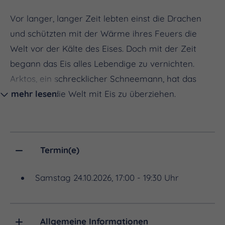
Vor langer, langer Zeit lebten einst die Drachen
und schützten mit der Wärme ihres Feuers die
Welt vor der Kälte des Eises. Doch mit der Zeit
begann das Eis alles Lebendige zu vernichten.
Arktos, ein schrecklicher Schneemann, hat das
Bestreben die Welt mit Eis zu überziehen.
mehr lesen
Der alte Drache Tyrion möchte seinen kleinen
Termin(e)
Sohn Tabaluga auf seine ihm vorherbestimmte
Aufgabe die Welt zu schützen vorzubereiten. Doch
Samstag 24.10.2026, 17:00 - 19:30 Uhr
dafür muss Tabaluga das Wahre Feuer finden,
denn nur so kann der den Machenschaften von
Arktos ein Ende setzen.
Allgemeine Informationen