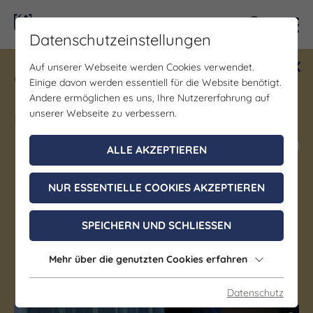
Kontra
Datenschutzeinstellungen
Auf unserer Webseite werden Cookies verwendet.
Gewinne ein Blind Date mit Saale-
Einige davon werden essentiell für die Website benötigt.
Unstrut! Teilnahme vom 1.7. - 18.12.
Andere ermöglichen es uns, Ihre Nutzererfahrung auf
möglich.
unserer Webseite zu verbessern.
Jetzt mitmachen
ALLE AKZEPTIEREN
NUR ESSENTIELLE COOKIES AKZEPTIEREN
Kinderprogramm
Tabaluga und Lilli
SPEICHERN UND SCHLIESSEN
24. Oktober 2026, 17:00 - 19:30 Uhr
Mehr über die genutzten Cookies erfahren
Eisenberg
Datenschutz