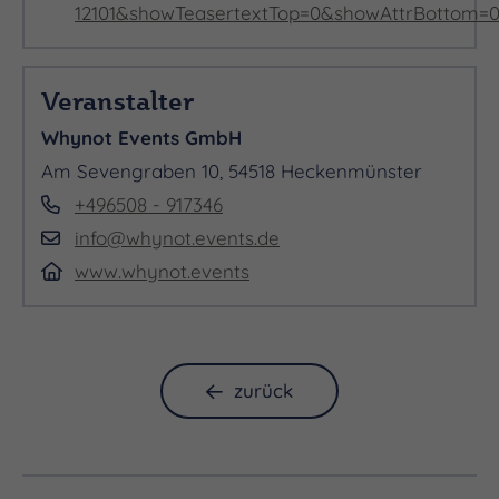
Mädchen Lilli.
12101&showTeasertextTop=0&showAttrBottom=0
Veranstalter
Lillis einzige Aufgabe soll es sein Tabaluga von
Whynot Events GmbH
seiner Suche nach dem Wahren Feuer abzulenken.
Am Sevengraben 10, 54518 Heckenmünster
+496508 - 917346
info@whynot.events.de
Tabaluga verliebt sich wie von Arktos geplant in
www.whynot.events
Lilli, doch dadurch lernt Tabaluga eine große und
schöne Macht kennen:
zurück
Die Liebe.