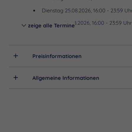
Dienstag 25.08.2026, 16:00 - 23:59 Uh
Sonntag 30.08.2026, 16:00 - 23:59 Uh
zeige alle Termine
Mittwoch 02.09.2026, 12:30 - 23:59 Uh
Mittwoch 02.09.2026, 17:00 - 23:59 Uh
Preisinformationen
Donnerstag 03.09.2026, 11:30 - 23:59 
Sonntag 06.09.2026, 13:00 - 23:59 Uhr
Allgemeine Informationen
Montag 07.09.2026, 11:30 - 23:59 Uhr
Donnerstag 10.09.2026, 13:00 - 23:59 
Freitag 11.09.2026, 13:00 - 23:59 Uhr
Samstag 12.09.2026, 10:00 - 23:59 Uh