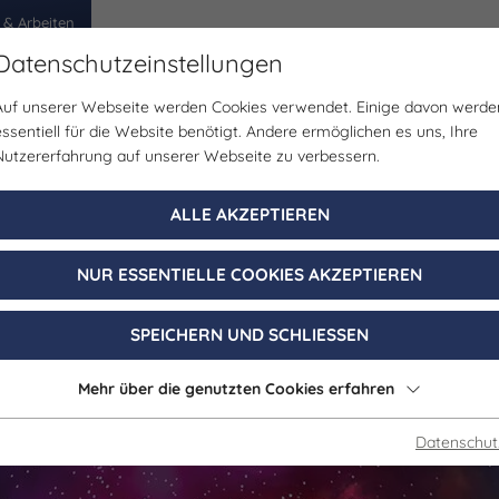
 & Arbeiten
Datenschutzeinstellungen
Auf unserer Webseite werden Cookies verwendet. Einige davon werde
egion
Erlebnisse
Veranstaltungen
Planen
essentiell für die Website benötigt. Andere ermöglichen es uns, Ihre
Nutzererfahrung auf unserer Webseite zu verbessern.
Himmelswege | Bildung/Vorträge/Diskussionen
ALLE AKZEPTIEREN
Unser Weltall
NUR ESSENTIELLE COOKIES AKZEPTIEREN
09. August 2026, 13:00 - 23:59 Uhr
SPEICHERN UND SCHLIESSEN
Jena
Mehr über die genutzten Cookies erfahren
Datenschut