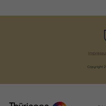
Dienstag 13.10.2026, 11:30 - 23:59 Uhr
Freitag 16.10.2026, 10:00 - 23:59 Uhr
Dienstag 20.10.2026, 18:30 - 23:59 Uhr
Freitag 23.10.2026, 11:30 - 23:59 Uhr
Dienstag 27.10.2026, 10:00 - 23:59 Uhr
Impress
Dienstag 27.10.2026, 11:30 - 23:59 Uhr
Samstag 31.10.2026, 16:00 - 23:59 Uhr
Copyright 2
Mittwoch 04.11.2026, 11:30 - 23:59 Uhr
Sonntag 08.11.2026, 13:00 - 23:59 Uhr
Mittwoch 11.11.2026, 14:30 - 23:59 Uhr
Freitag 13.11.2026, 13:00 - 23:59 Uhr