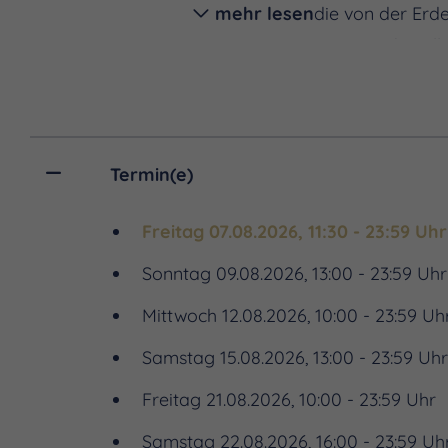
mehr lesen
Sonne und die von der Erde
unendlichen Weiten des Alls
der Rückkehr entdecken wir
Geschichte und Entwicklun
Antworten auf grundlegend
es auf dem Mars oder auf 
Termin(e)
Objekte sieht man außerdem
Freitag 07.08.2026, 11:30 - 23:59 Uhr
anschaulicher Weise beantw
Sonntag 09.08.2026, 13:00 - 23:59 Uhr
Mittwoch 12.08.2026, 10:00 - 23:59 Uh
Samstag 15.08.2026, 13:00 - 23:59 Uh
Freitag 21.08.2026, 10:00 - 23:59 Uhr
Samstag 22.08.2026, 16:00 - 23:59 Uh