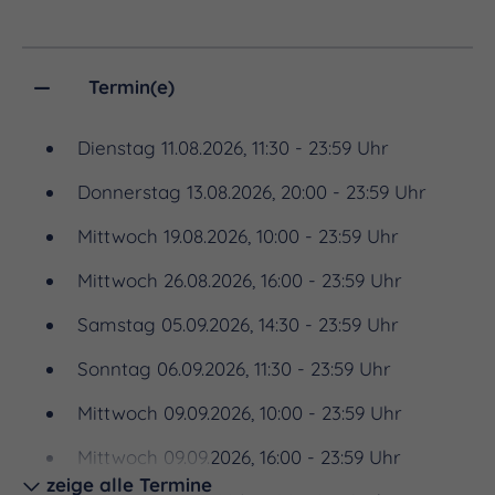
die äußeren Planeten und ihre Monde. Vier
Jahrzehnte später haben die Voyagersonden
unser Sonnensystem verlassen – als erste von
Termin(e)
Menschen geschaffenen Objekte überhaupt. Wie
eine Flaschenpost treiben sie in der Leere
Dienstag 11.08.2026, 11:30 - 23:59 Uhr
zwischen den Sternen. Und wie eine Flaschenpost
Donnerstag 13.08.2026, 20:00 - 23:59 Uhr
haben sie eine Botschaft an Bord: Eine goldene
Mittwoch 19.08.2026, 10:00 - 23:59 Uhr
Schallplatte mit Botschaften von der Erde – dazu
bestimmt eines Tages von Außerirdischen
Mittwoch 26.08.2026, 16:00 - 23:59 Uhr
gefunden zu werden. Atemberaubende Bilder
Samstag 05.09.2026, 14:30 - 23:59 Uhr
Voyager ist eine mehrfach international
Sonntag 06.09.2026, 11:30 - 23:59 Uhr
ausgezeichnete Show, die vor allem mit ihren
Bilder beeindruckt. In noch nie gesehenen
Mittwoch 09.09.2026, 10:00 - 23:59 Uhr
Perspektiven geht es zum Beispiel in „den großen
Mittwoch 09.09.2026, 16:00 - 23:59 Uhr
roten Fleck“ – einem gigantischen Sturm auf dem
zeige alle Termine