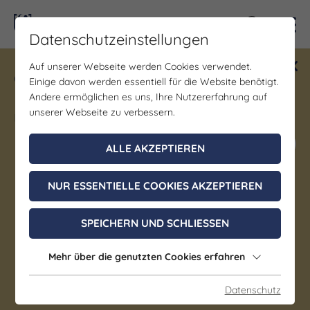
Kontra
Datenschutzeinstellungen
Auf unserer Webseite werden Cookies verwendet.
Gewinne ein Blind Date mit Saale-
Einige davon werden essentiell für die Website benötigt.
Unstrut! Teilnahme vom 1.7. - 18.12.
Andere ermöglichen es uns, Ihre Nutzererfahrung auf
möglich.
unserer Webseite zu verbessern.
Jetzt mitmachen
ALLE AKZEPTIEREN
NUR ESSENTIELLE COOKIES AKZEPTIEREN
Bildung/Vorträge/Diskussionen
Voyager – Die unendliche
SPEICHERN UND SCHLIESSEN
Mission
Mehr über die genutzten Cookies erfahren
11. August 2026, 11:30 - 23:59 Uhr
Datenschutz
Jena