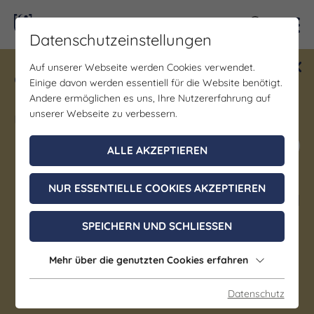
Kontra
Datenschutzeinstellungen
Auf unserer Webseite werden Cookies verwendet.
Gewinne ein Blind Date mit Saale-
Einige davon werden essentiell für die Website benötigt.
Unstrut! Teilnahme vom 1.7. - 18.12.
Andere ermöglichen es uns, Ihre Nutzererfahrung auf
möglich.
unserer Webseite zu verbessern.
Jetzt mitmachen
ALLE AKZEPTIEREN
NUR ESSENTIELLE COOKIES AKZEPTIEREN
Brauchtum/Kultur | Bühne/Theater | Gastronomie |
Geselligkeit/Spiele/Treffen | Kinderprogramm |
SPEICHERN UND SCHLIESSEN
Musik | Markt | Regionale Spezialitäten | Sonstiges |
Kunst | Volksfeste/Märkte | Kunst & Kultur
Weißenfelser
Mehr über die genutzten Cookies erfahren
Weihnachtsmarkt 2026
Datenschutz