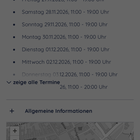
abgehalten.
Samstag 28.11.2026, 11:00 - 19:00 Uhr
Einer besinnlichen Weihnachtszeit steht nichts
mehr im Wege!
Sonntag 29.11.2026, 11:00 - 19:00 Uhr
Montag 30.11.2026, 11:00 - 19:00 Uhr
Öffnungszeiten des Weißenfelser
Weihnachtsmarktes
Dienstag 01.12.2026, 11:00 - 19:00 Uhr
Sonntag bis Donnerstag 11 Uhr bis 19 Uhr
Mittwoch 02.12.2026, 11:00 - 19:00 Uhr
Freitag & Samstag 11 Uhr bis 20 Uhr
Donnerstag 03.12.2026, 11:00 - 19:00 Uhr
zeige alle Termine
Freitag 04.12.2026, 11:00 - 20:00 Uhr
Samstag 05.12.2026, 11:00 - 20:00 Uhr
Allgemeine Informationen
Sonntag 06.12.2026, 11:00 - 19:00 Uhr
Montag 07.12.2026, 11:00 - 19:00 Uhr
+
Dienstag 08.12.2026, 11:00 - 19:00 Uhr