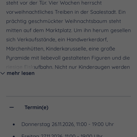
steht vor der Tür. Vier Wochen herrscht
vorweihnachtliches Treiben in der Saalestadt. Ein
prächtig geschmückter Weihnachtsbaum steht
mitten auf dem Marktplatz. Um ihn herum gesellen
sich Verkaufsstände, ein Handwerkerdorf,
Märchenhütten, Kinderkarusselle, eine große
Pyramide mit liebevoll gestalteten Figuren und die
riesige Eislaufbahn. Nicht nur Kinderaugen werden
mehr lesen
leuchten.
Damit nicht genug: Am ersten und dritten Advent
locken zwei besondere Formate in die Innenstadt.
Zur Höfischen Weihnacht am ersten Advent öffnen
Termin(e)
historische Höfe ihre sonst verschlossenen Tore für
Besucher. Am dritten Advent wird ein
Donnerstag 26.11.2026, 11:00 - 19:00 Uhr
Handwerkermarkt an der Kirche Sankt Marien
Freitag 27.11.2026, 11:00 - 19:00 Uhr