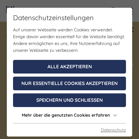
Kontra
Datenschutzeinstellungen
Auf unserer Webseite werden Cookies verwendet.
Gewinne ein Blind Date mit Saale-
Einige davon werden essentiell für die Website benötigt.
Unstrut! Teilnahme vom 1.7. - 18.12.
Andere ermöglichen es uns, Ihre Nutzererfahrung auf
möglich.
unserer Webseite zu verbessern.
Jetzt mitmachen
ALLE AKZEPTIEREN
NUR ESSENTIELLE COOKIES AKZEPTIEREN
Gastronomie | Genuss/Gourmet |
Geselligkeit/Spiele/Treffen
SPEICHERN UND SCHLIESSEN
Wildmenü
Mehr über die genutzten Cookies erfahren
22. Oktober 2026, 18:30 - 21:30 Uhr
Auerstedt
Datenschutz