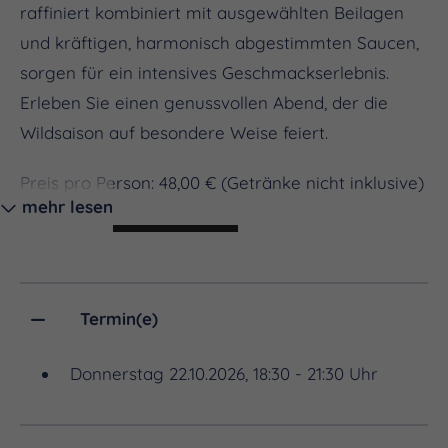
raffiniert kombiniert mit ausgewählten Beilagen
und kräftigen, harmonisch abgestimmten Saucen,
sorgen für ein intensives Geschmackserlebnis.
Erleben Sie einen genussvollen Abend, der die
Wildsaison auf besondere Weise feiert.
Preis pro Person: 48,00 € (Getränke nicht inklusive)
mehr lesen
TICKET BUCHEN
Wir freuen uns auf Ihren Besuch!
Termin(e)
Donnerstag 22.10.2026, 18:30 - 21:30 Uhr