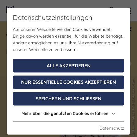
Kontra
Datenschutzeinstellungen
Auf unserer Webseite werden Cookies verwendet.
Gewinne ein Blind Date mit Saale-
Einige davon werden essentiell für die Website benötigt.
Unstrut! Teilnahme vom 1.7. - 18.12.
Andere ermöglichen es uns, Ihre Nutzererfahrung auf
möglich.
unserer Webseite zu verbessern.
Jetzt mitmachen
ALLE AKZEPTIEREN
NUR ESSENTIELLE COOKIES AKZEPTIEREN
(c) Saale-Unstrut Tourismus GmbH, Falko Matte, Museum 1632
(c) Saale-Unstrut Tourismus GmbH, Falko Matte, Museum 1632
SPEICHERN UND SCHLIESSEN
Mehr über die genutzten Cookies erfahren
Datenschutz