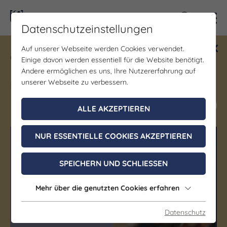
Kontra
Datenschutzeinstellungen
Auf unserer Webseite werden Cookies verwendet.
Gewinne ein Blind Date mit Saale-
Einige davon werden essentiell für die Website benötigt.
Unstrut! Teilnahme vom 1.7. - 18.12.
Andere ermöglichen es uns, Ihre Nutzererfahrung auf
möglich.
unserer Webseite zu verbessern.
Jetzt mitmachen
ALLE AKZEPTIEREN
NUR ESSENTIELLE COOKIES AKZEPTIEREN
(c) Saale-Unstrut-Tourismus e.V.
(c) Saale-Unstrut-Tourismus e.V.
SPEICHERN UND SCHLIESSEN
Mehr über die genutzten Cookies erfahren
Datenschutz