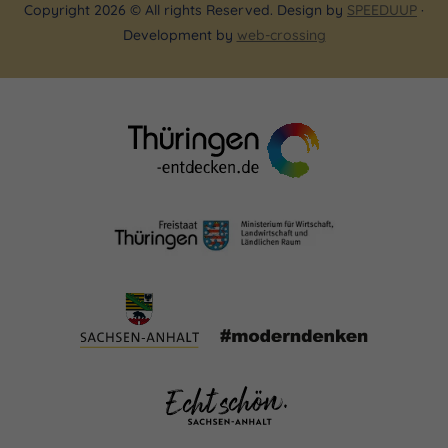
Copyright 2026 © All rights Reserved. Design by
SPEEDUUP
·
Development by
web-crossing