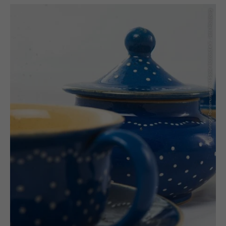
(c) Thüringer Tourismusverband Saale-Holzland e.V., Jens Hauspurg