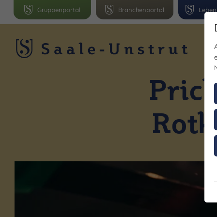
Gruppenportal
Branchenportal
Leben
R
Pric
Rotk