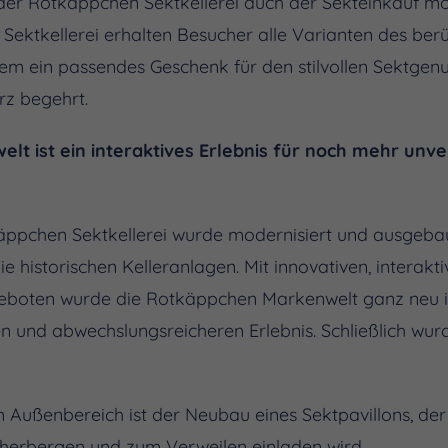
n der Rotkäppchen Sektkellerei auch der Sekteinkauf mögl
ektkellerei erhalten Besucher alle Varianten des ber
m ein passendes Geschenk für den stilvollen Sektgenuss
rz begehrt.
lt ist ein interaktives Erlebnis für noch mehr unv
käppchen Sektkellerei wurde modernisiert und ausgebau
e historischen Kelleranlagen. Mit innovativen, interak
boten wurde die Rotkäppchen Markenwelt ganz neu i
n und abwechslungsreicheren Erlebnis. Schließlich wurd
 Außenbereich ist der Neubau eines Sektpavillons, der
herbergen und zum Verweilen einladen wird.