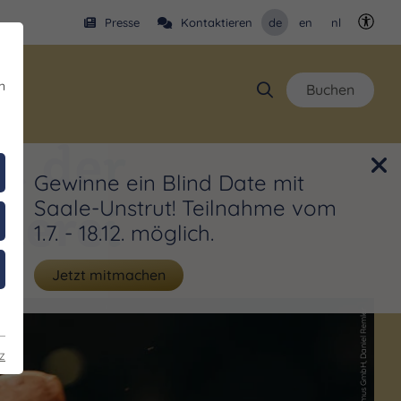
Presse
Kontaktieren
de
en
nl
Kontr
n
Buchen
n der
Gewinne ein Blind Date mit
lerei
Saale-Unstrut! Teilnahme vom
1.7. - 18.12. möglich.
Jetzt mitmachen
(c) Saale-Unstrut Tourismus GmbH, Daniel Remler
z