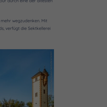
tour durch eine der ältesten
t mehr wegzudenken. Mit
, verfügt die Sektkellerei
(c) Rotkäppchen-Museum Sektkellerei GmbH