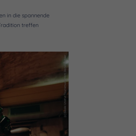
nen in die spannende
radition treffen
(c) Saale-Unstrut Tourismus GmbH, Daniel Remler