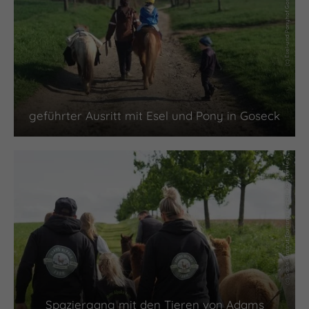
(c) Esel-und Ponyhof Goseck, Amrei Knauf
geführter Ausritt mit Esel und Pony in Goseck
(c) Saale-Unstrut Tourismus GmbH, Karsten Hey
Spaziergang mit den Tieren von Adams