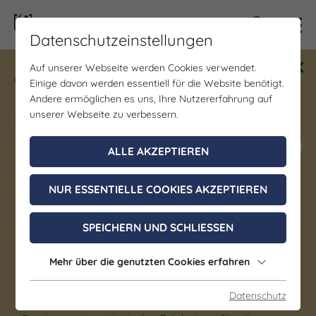
Kontra
Datenschutzeinstellungen
Auf unserer Webseite werden Cookies verwendet.
Gewinne ein Blind Date mit Saale-
Einige davon werden essentiell für die Website benötigt.
Unstrut! Teilnahme vom 1.7. - 18.12.
Andere ermöglichen es uns, Ihre Nutzererfahrung auf
möglich.
unserer Webseite zu verbessern.
Jetzt mitmachen
ALLE AKZEPTIEREN
Tierische Sommerferien in
NUR ESSENTIELLE COOKIES AKZEPTIEREN
Saale-Unstrut: Ausflugsziele
SPEICHERN UND SCHLIESSEN
für Familien
Mehr über die genutzten Cookies erfahren
Flauschige Begegnungen, wilde Entdeckungen
Datenschutz
und summende Abenteuer: In der Saale-Unstrut-