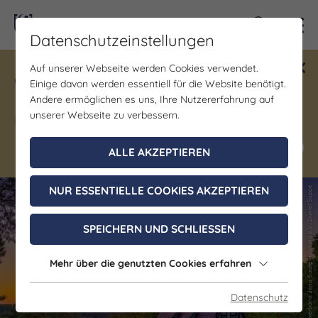
Kontra
Datenschutzeinstellungen
Auf unserer Webseite werden Cookies verwendet.
Gewinne ein Blind Date mit Saale-
Einige davon werden essentiell für die Website benötigt.
Unstrut! Teilnahme vom 1.7. - 18.12.
Andere ermöglichen es uns, Ihre Nutzererfahrung auf
möglich.
unserer Webseite zu verbessern.
Jetzt mitmachen
ALLE AKZEPTIEREN
NUR ESSENTIELLE COOKIES AKZEPTIEREN
(c) Thüringer Tourismusverband Jena-Saale-Holzland e.V., Daniel Suppe
(c) Thüringer Tourismusverband Jena-Saale-Holzland e.V., Daniel Suppe
SPEICHERN UND SCHLIESSEN
Mehr über die genutzten Cookies erfahren
Datenschutz