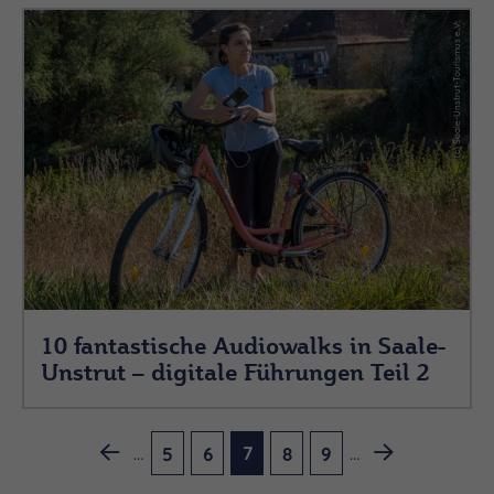
(c) Saale-Unstrut-Tourismus e.V.
10 fantastische Audiowalks in Saale-
Unstrut – digitale Führungen Teil 2
…
…
7
5
6
8
9